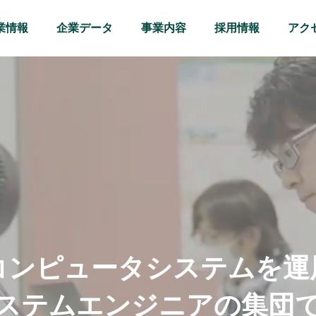
業情報
企業データ
事業内容
採用情報
アク
コ
ン
ピ
ュ
ー
タ
シ
ス
テ
ム
を
運
ス
テ
ム
エ
ン
ジ
ニ
ア
の
集
団