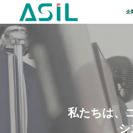
企
私
た
ち
は
、
シ