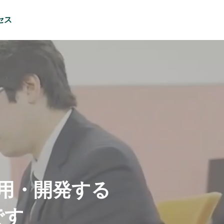
セス
用
・
開
発
す
る
で
す