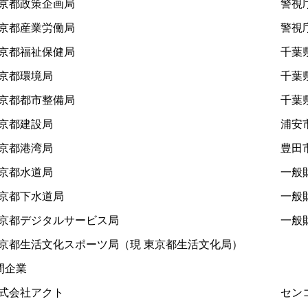
京都政策企画局
警視庁
京都産業労働局
警視庁
京都福祉保健局
千葉
京都環境局
千葉県
京都都市整備局
千葉県
京都建設局
浦安
京都港湾局
豊田
京都水道局
一般財
京都下水道局
一般財
都デジタルサービス局
一般財
都生活文化スポーツ局（現 東京都生活文化局）
間企業
式会社アクト
センコ