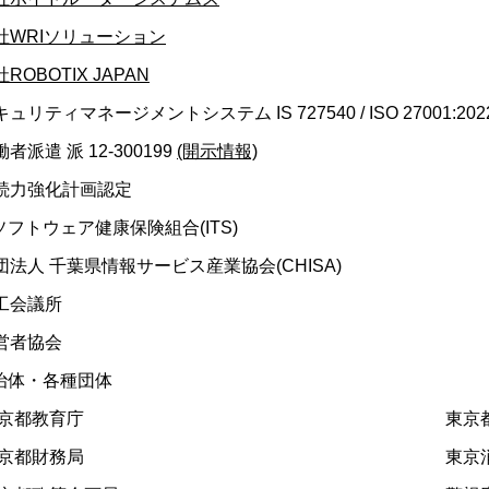
社WRIソリューション
ROBOTIX JAPAN
リティマネージメントシステム IS 727540 / ISO 27001:2022 / J
者派遣 派 12-300199
(開示情報)
続力強化計画認定
ソフトウェア健康保険組合(ITS)
法人 千葉県情報サービス産業協会(CHISA)
工会議所
営者協会
治体・各種団体
京都教育庁
東京都
京都財務局
東京