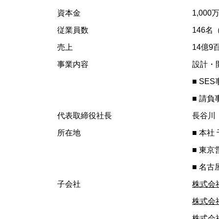
資本金
1,000
従業員数
146名
売上
14億9
事業内容
設計・
■ S
■ 請
代表取締役社長
長谷川
所在地
■ 本社
■ 東京
■ 名
子会社
株式会社
株式会
株式会