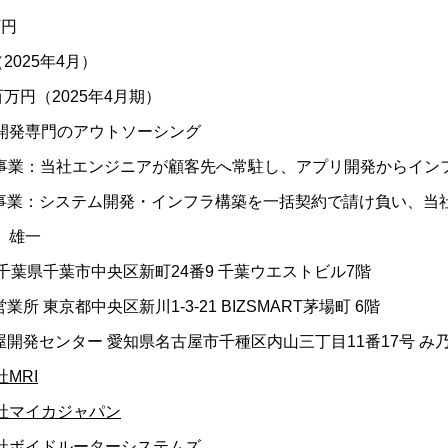
万円
（2025年4月）
百万円（2025年4月期）
開発専門のアウトソーシング
ES事業：当社エンジニアが顧客先へ常駐し、アプリ開発からイン
負事業：システム開発・インフラ構築を一括契約で請け負い、当
 雄一
 千葉県千葉市中央区新町24番9 千葉ウエストビル7階
営業所 東京都中央区新川1-3-21 BIZSMART茅場町 6階
古屋開発センター 愛知県名古屋市千種区内山三丁目11番17号 み
MRI
社マイカジャパン
社ボイドルーターシステムズ