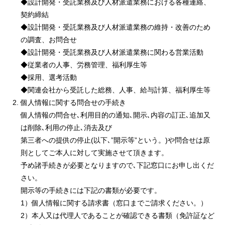
◆設計開発・受託業務及び人材派遣業務における各種連絡、
契約締結
◆設計開発・受託業務及び人材派遣業務の維持・改善のため
の調査、お問合せ
◆設計開発・受託業務及び人材派遣業務に関わる営業活動
◆従業者の人事、労務管理、福利厚生等
◆採用、選考活動
◆関連会社から受託した総務、人事、給与計算、福利厚生等
個人情報に関する問合せの手続き
個人情報の問合せ､利用目的の通知､開示､内容の訂正､追加又
は削除､利用の停止､消去及び
第三者への提供の停止(以下､”開示等”という。)や問合せは原
則としてご本人に対して実施させて頂きます。
予め諸手続きが必要となりますので､下記窓口にお申し出くだ
さい。
開示等の手続きには下記の書類が必要です。
1）個人情報に関する請求書（窓口までご請求ください。）
2）本人又は代理人であることが確認できる書類（免許証など