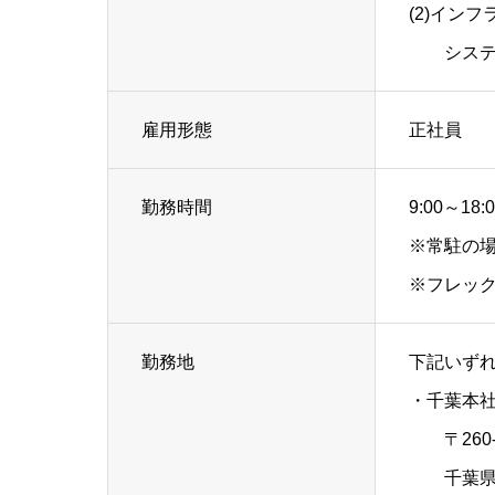
(2)イン
システム
雇用形態
正社員
勤務時間
9:00～18:
※常駐の
※フレッ
勤務地
下記いず
・千葉本
〒260-0
千葉県千