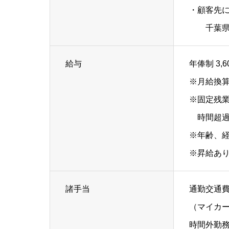
・顧客先
千葉県内
給与
年俸制 3,6
※月給換算 
※固定残業
時間超過
※年齢、
※昇給あ
諸手当
通勤交通
（マイカ
時間外勤