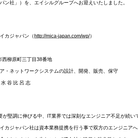
パン社」）を、エイシルグループへお迎えいたしました。
イカジャパン（
http://mica-japan.com/wp/
）
市西柳原町三丁目38番地
ア・ネットワークシステムの設計、開発、販売、保守
 谷 比 呂 志
需要が堅調に伸びる中、IT業界では深刻なエンジニア不足が続い
イカジャパン社は資本業務提携を行う事で双方のエンジニアへ