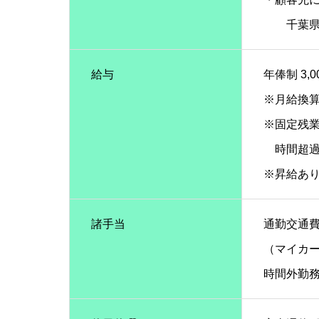
千葉県内
給与
年俸制 3,0
※月給換算 
※固定残業
時間超過
※昇給あ
諸手当
通勤交通
（マイカ
時間外勤