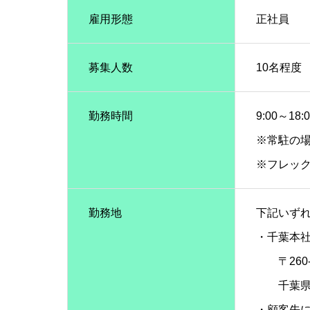
雇用形態
正社員
募集人数
10名程度
勤務時間
9:00～18:
※常駐の
※フレッ
勤務地
下記いず
・千葉本
〒260-0
千葉県千
・顧客先